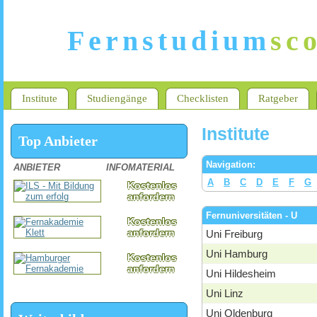
Fernstudium
sc
Institute
Studiengänge
Checklisten
Ratgeber
Institute
Top Anbieter
Navigation:
ANBIETER
INFOMATERIAL
A
B
C
D
E
F
G
Kostenlos
anfordern
Fernuniversitäten - U
Kostenlos
anfordern
Uni Freiburg
Uni Hamburg
Kostenlos
anfordern
Uni Hildesheim
Uni Linz
Uni Oldenburg