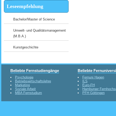
Leseempfehlung
Bachelor/Master of Science
Umwelt- und Qualitätsmanagement
(M.B.A.)
Kunstgeschichte
Beliebte Fernstudiengänge
Beliebte Fernunivers
Psychologie
Fernuni Hagen
Betriebswirtschaftslehre
ILS
Marketing
Euro-FH
Soziale Arbeit
Hamburger Fernhochs
MBA Fernstudium
PFH Göttingen