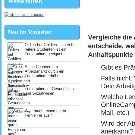
Weiterbilden
Neu im Ratgeber
Vergleiche die
entscheide, we
Oldies but Goldies – auch für
reifere Studenten ist ein
Anhaltspunkte 
Fernstudium geeignet
Gibt es Prä
Seine Chancen am
Arbeitsmarkt durch ein
Fernstudium erhöhen!
Falls nicht
Dein Arbeit
Fernstudien im Gesundheits-
und Sozialwesen
Welche Lern
OnlineCamp
Was macht einen guten
Mail, etc.)
Fernlehrer aus?
Wird der Ab
anerkannt?