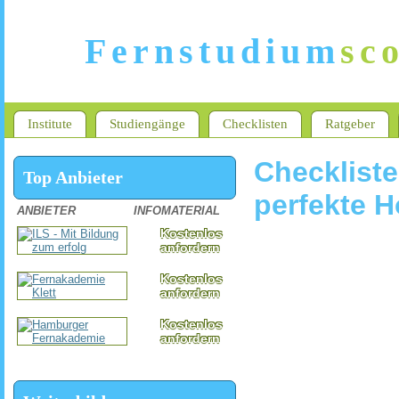
Fernstudium
sc
Institute
Studiengänge
Checklisten
Ratgeber
Checkliste
Top Anbieter
perfekte 
ANBIETER
INFOMATERIAL
Kostenlos
anfordern
Kostenlos
anfordern
Kostenlos
anfordern