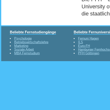
University o
die staatlic
Beliebte Fernstudiengänge
Beliebte Fernunivers
Psychologie
Fernuni Hagen
Betriebswirtschaftslehre
ILS
Marketing
Euro-FH
Soziale Arbeit
Hamburger Fernhochs
MBA Fernstudium
PFH Göttingen