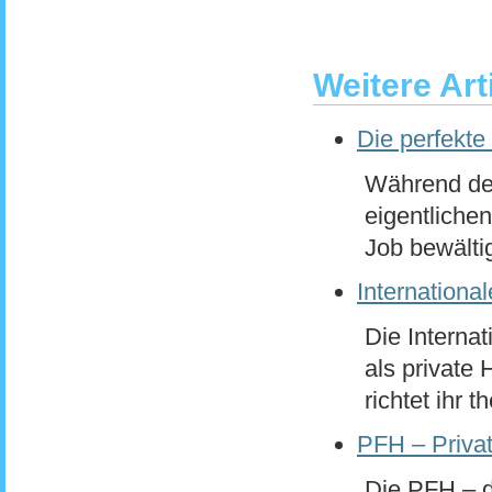
Weitere Art
Die perfekte
Während des
eigentliche
Job bewältig
Internation
Die Interna
als private 
richtet ihr 
PFH – Priva
Die PFH – di