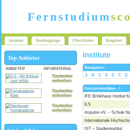
Fernstudium
sc
Institute
Studiengänge
Checklisten
Ratgeber
Institute
Top Anbieter
Navigation:
ANBIETER
INFOMATERIAL
A
B
C
D
E
F
G
Kostenlos
anfordern
Fernuniversitäten - I
Kostenlos
anfordern
IFE Brinkhaus Institut 
ILS
Kostenlos
anfordern
Impulse eV. – Schule fü
Internationale Hochsch
IST – Studieninstitut