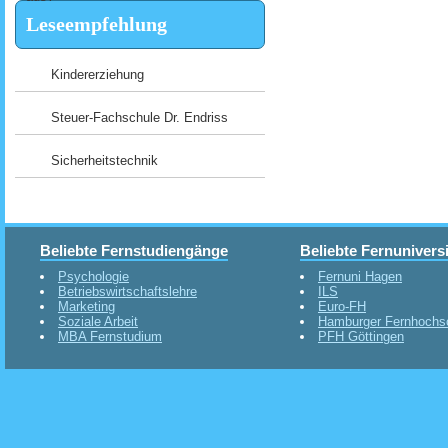
Leseempfehlung
Kindererziehung
Steuer-Fachschule Dr. Endriss
Sicherheitstechnik
Beliebte Fernstudiengänge
Beliebte Fernunivers
Psychologie
Fernuni Hagen
Betriebswirtschaftslehre
ILS
Marketing
Euro-FH
Soziale Arbeit
Hamburger Fernhochs
MBA Fernstudium
PFH Göttingen