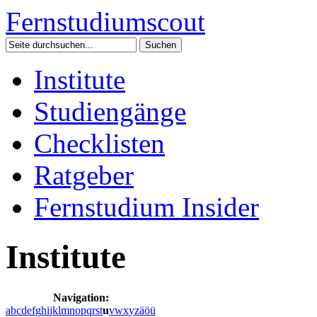
Fernstudium
scout
Institute
Studiengänge
Checklisten
Ratgeber
Fernstudium Insider
Institute
Navigation:
a
b
c
d
e
f
g
h
i
j
k
l
m
n
o
p
q
r
s
t
u
v
w
x
y
z
ä
ö
ü