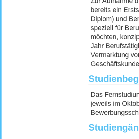
Zur Aufnahme d
bereits ein Ers
Diplom) und Ber
speziell für Ber
möchten, konzip
Jahr Berufstäti
Vermarktung von
Geschäftskunde
Studienbeg
Das Fernstudium
jeweils im Oktob
Bewerbungsschlu
Studiengän