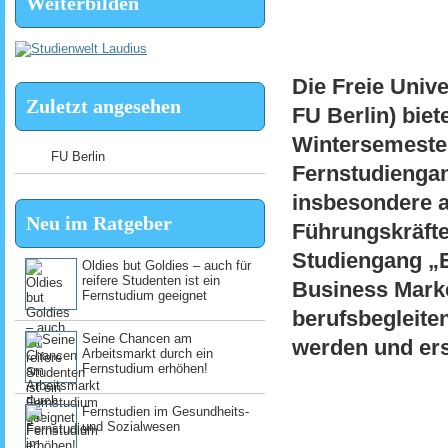
Weiterbilden
Die Freie Unive
Zuletzt angesehen
FU Berlin) biet
Wintersemester
FU Berlin
Fernstudiengan
insbesondere 
Neu im Ratgeber
Führungskräfte 
Studiengang „E
Oldies but Goldies – auch für
reifere Studenten ist ein
Business Mark
Fernstudium geeignet
berufsbegleite
Seine Chancen am
werden und ers
Arbeitsmarkt durch ein
Fernstudium erhöhen!
Fernstudien im Gesundheits-
und Sozialwesen