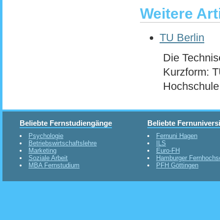
Weitere Art
TU Berlin
Die Technis
Kurzform: T
Hochschule 
Beliebte Fernstudiengänge
Beliebte Fernunivers
Psychologie
Fernuni Hagen
Betriebswirtschaftslehre
ILS
Marketing
Euro-FH
Soziale Arbeit
Hamburger Fernhochs
MBA Fernstudium
PFH Göttingen