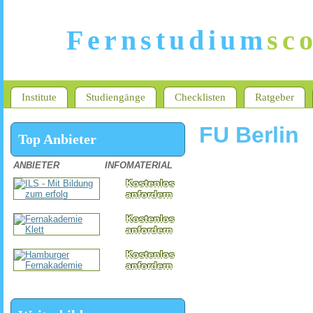
Fernstudium
sc
Institute
Studiengänge
Checklisten
Ratgeber
FU Berlin
Top Anbieter
ANBIETER
INFOMATERIAL
Kostenlos
anfordern
Kostenlos
anfordern
Kostenlos
anfordern