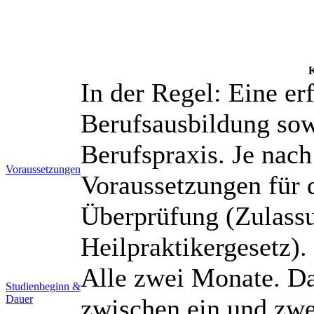
K
In der Regel: Eine er
Berufsausbildung sow
Berufspraxis. Je nach
Voraussetzungen
Voraussetzungen für d
Überprüfung (Zulass
Heilpraktikergesetz).
Alle zwei Monate. Dau
Studienbeginn &
Dauer
zwischen ein und zwe