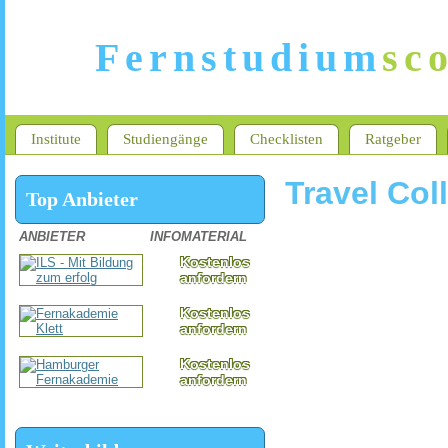
Fernstudium
sc
Institute
Studiengänge
Checklisten
Ratgeber
Travel Col
Top Anbieter
ANBIETER
INFOMATERIAL
Kostenlos
anfordern
Kostenlos
anfordern
Kostenlos
anfordern