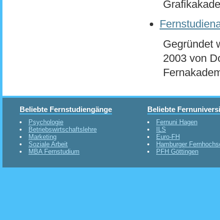
Grafikakadem
Fernstudien
Gegründet w
2003 von D
Fernakademi
Beliebte Fernstudiengänge
Beliebte Fernunivers
Psychologie
Fernuni Hagen
Betriebswirtschaftslehre
ILS
Marketing
Euro-FH
Soziale Arbeit
Hamburger Fernhochs
MBA Fernstudium
PFH Göttingen