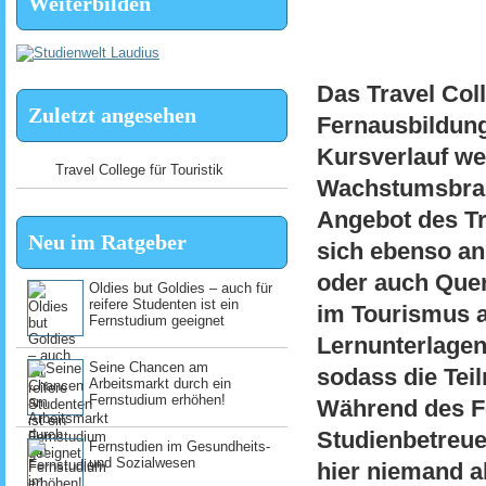
Weiterbilden
Das Travel Coll
Zuletzt angesehen
Fernausbildung 
Kursverlauf we
Travel College für Touristik
Wachstumsbranc
Angebot des Tr
Neu im Ratgeber
sich ebenso an
oder auch Quer
Oldies but Goldies – auch für
reifere Studenten ist ein
im Tourismus a
Fernstudium geeignet
Lernunterlagen 
Seine Chancen am
sodass die Tei
Arbeitsmarkt durch ein
Fernstudium erhöhen!
Während des F
Studienbetreue
Fernstudien im Gesundheits-
und Sozialwesen
hier niemand a