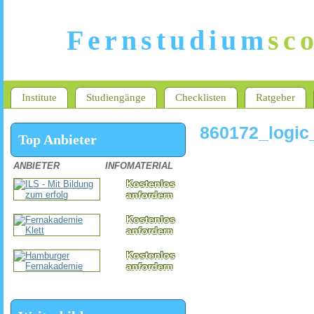
Fernstudium
sc
Institute
Studiengänge
Checklisten
Ratgeber
860172_logi
Top Anbieter
ANBIETER
INFOMATERIAL
Kostenlos
anfordern
Kostenlos
anfordern
Kostenlos
anfordern