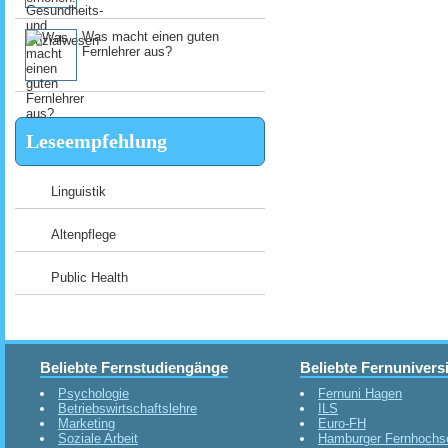
Was macht einen guten
Fernlehrer aus?
Leseempfehlung
Linguistik
Altenpflege
Public Health
Beliebte Fernstudiengänge
Beliebte Fernunivers
Psychologie
Fernuni Hagen
Betriebswirtschaftslehre
ILS
Marketing
Euro-FH
Soziale Arbeit
Hamburger Fernhochs