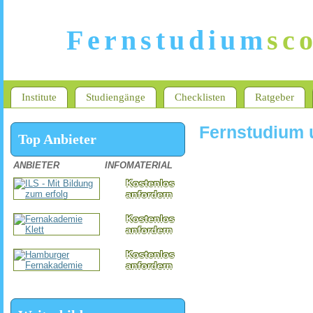
Fernstudium
sc
Institute
Studiengänge
Checklisten
Ratgeber
Fernstudium 
Top Anbieter
ANBIETER
INFOMATERIAL
Kostenlos
anfordern
Kostenlos
anfordern
Kostenlos
anfordern