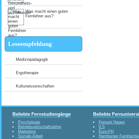
Was macht einen guten
Fernlehrer aus?
Leseempfehlung
Medizinpädagogik
Ergotherapie
Kulturwissenschaften
Beliebte Fernstudiengänge
Beliebte Fernunivers
Psychologie
Fernuni Hagen
Betriebswirtschaftslehre
ILS
Marketing
Euro-FH
Soziale Arbeit
Hamburger Fernhochs