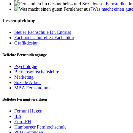
Fernstudien i
Was macht einen gute
Leseempfehlung
Steuer-Fachschule Dr. Endriss
Fachhochschulreife / Fachabitur
Grafikdesign
Beliebte Fernstudiengänge
Psychologie
Betriebswirtschaftslehre
Marketing
Soziale Arbeit
MBA Fernstudium
Beliebte Fernuniversitäten
Fernuni Hagen
ILS
Euro-FH
Hamburger Fernhochschule
PFH Göttingen