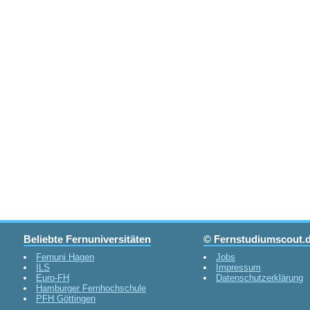
Beliebte Fernuniversitäten
© Fernstudiumscout.
Fernuni Hagen
Jobs
ILS
Impressum
Euro-FH
Datenschutzerklärung
Hamburger Fernhochschule
PFH Göttingen