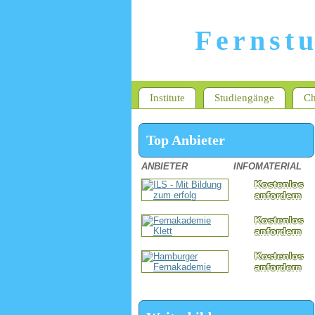
Fernst
Institute
Studiengänge
Ch
Top Anbieter
ANBIETER
INFOMATERIAL
Kostenlos
anfordern
Kostenlos
anfordern
Kostenlos
anfordern