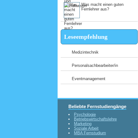
Was macht einen guten
Fernlehrer aus?
Leseempfehlung
Medizintechnik
Personalsachbearbeiter/in
Eventmanagement
Beliebte Fernstudiengänge
Psychologie
Betriebswirtschaftslehre
Marketing
Soziale Arbeit
MBA Fernstudium