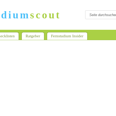
udium
scout
ecklisten
Ratgeber
Fernstudium Insider