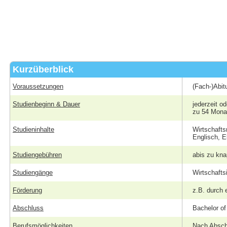
Kurzüberblick
Voraussetzungen
(Fach-)Abit
Studienbeginn & Dauer
jederzeit o
zu 54 Mona
Studieninhalte
Wirtschafts
Englisch, E
Studiengebühren
abis zu kn
Studiengänge
Wirtschaft
Förderung
z.B. durch 
Abschluss
Bachelor of
Berufsmöglichkeiten
Nach Abschl