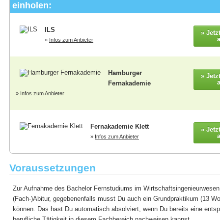
einholen:
ILS
» Jetz
»
Infos zum Anbieter
Hamburger
» Jetz
Fernakademie
»
Infos zum Anbieter
Fernakademie Klett
» Jetz
»
Infos zum Anbieter
Voraussetzungen
Zur Aufnahme des Bachelor Fernstudiums im Wirtschaftsingenieurwesen b
(Fach-)Abitur, gegebenenfalls musst Du auch ein Grundpraktikum (13 W
können. Das hast Du automatisch absolviert, wenn Du bereits eine ents
berufliche Tätigkeit in diesem Fachbereich nachweisen kannst.