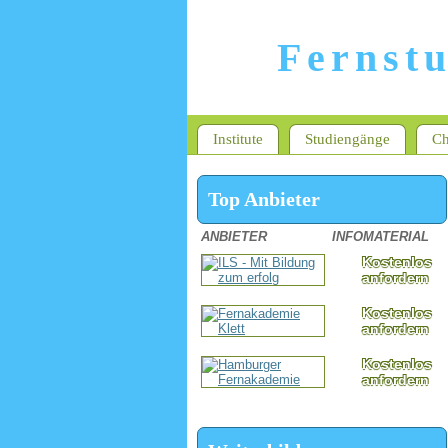
Fernst
Institute
Studiengänge
Ch
Top Anbieter
ANBIETER
INFOMATERIAL
Kostenlos
anfordern
Kostenlos
anfordern
Kostenlos
anfordern