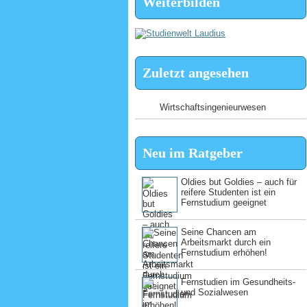
Weiterbilden
Zuletzt angesehen
Wirtschaftsingenieurwesen
Neu im Ratgeber
Oldies but Goldies – auch für
reifere Studenten ist ein
Fernstudium geeignet
Seine Chancen am
Arbeitsmarkt durch ein
Fernstudium erhöhen!
Fernstudien im Gesundheits-
und Sozialwesen