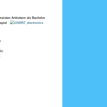
meisten Anbietern als Bachelor
spiel
e
die
u