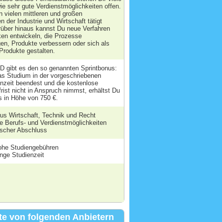
ie sehr gute Verdienstmöglichkeiten offen.
n vielen mittleren und großen
 der Industrie und Wirtschaft tätigt
über hinaus kannst Du neue Verfahren
en entwickeln, die Prozesse
en, Produkte verbessern oder sich als
 Produkte gestalten.
D gibt es den so genannten Sprintbonus:
s Studium in der vorgeschriebenen
nzeit beendest und die kostenlose
rist nicht in Anspruch nimmst, erhältst Du
 in Höhe von 750 €.
aus Wirtschaft, Technik und Recht
e Berufs- und Verdienstmöglichkeiten
scher Abschluss
hohe Studiengebühren
lange Studienzeit
e von folgenden Anbietern