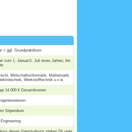
ur + ggf. Grundpraktikum
der zum 1. Januar/1. Juli eines Jahres; bis
te
recht, Wirtschaftsinformatik, Mathematik,
lektrotechnik, Werkstofftechnik u.v.w.
app 14.000 € Gesamtkosten
singenieurwesen
ein Stipendium
 Engineering
uss dieses Fernstudiums stehen Dir viele