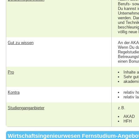
Berufs- sow
Du kannst i
Unternehmen
werden. Dar
und Technik
beschleunig
völlig neue
Gut zu wissen
An der AKA
Wenn Du da
Regelstudie
Betreuungsf
einen Bonus
Pro
Inhalte 
Sehr gut
akademi
Kontra
relativ 
relativ 
Studienganganbieter
z.B.
AKAD
HFH
Wirtschaftsingenieurwesen Fernstudium-Angebot