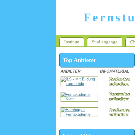
Fernst
Institute
Studiengänge
Ch
Top Anbieter
ANBIETER
INFOMATERIAL
Kostenlos
anfordern
Kostenlos
anfordern
Kostenlos
anfordern