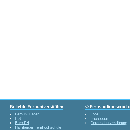
Beliebte Fernuniversitäten
© Fernstudiumscout.
Fernuni Hagen
Jobs
ILS
Impressum
Euro-FH
Datenschutzerklärung
Hamburger Fernhochschule