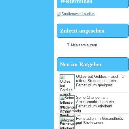
Weiterbilden
Zuletzt angesehen
TU-Kaiserslautern
Neu im Ratgeber
Oldies but Goldies – auch für
reifere Studenten ist ein
Fernstudium geeignet
Seine Chancen am
Arbeitsmarkt durch ein
Fernstudium erhöhen!
Fernstudien im Gesundheits-
und Sozialwesen