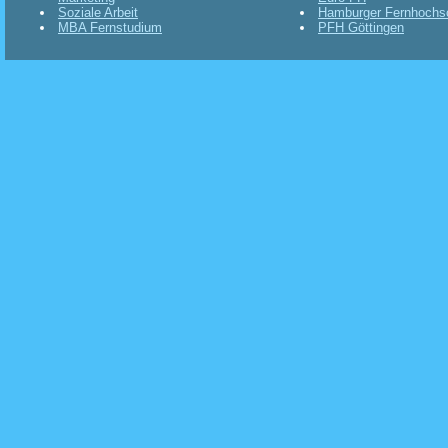
Soziale Arbeit
Hamburger Fernhochs
MBA Fernstudium
PFH Göttingen