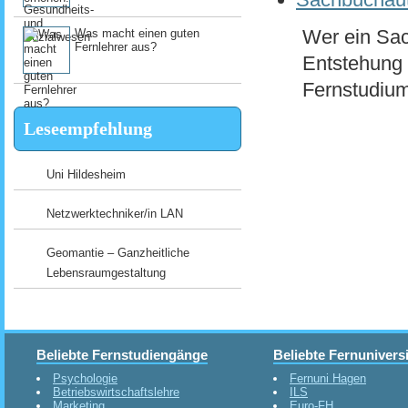
Wer ein Sac
Was macht einen guten
Fernlehrer aus?
Entstehung e
Fernstudium
Leseempfehlung
Uni Hildesheim
Netzwerktechniker/in LAN
Geomantie – Ganzheitliche
Lebensraumgestaltung
Beliebte Fernstudiengänge
Beliebte Fernunivers
Psychologie
Fernuni Hagen
Betriebswirtschaftslehre
ILS
Marketing
Euro-FH