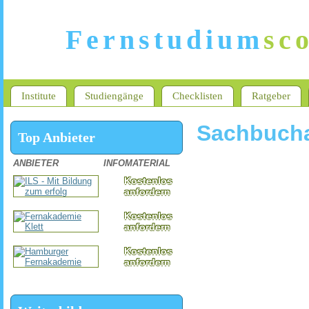
Fernstudium
sc
Institute
Studiengänge
Checklisten
Ratgeber
Sachbuch
Top Anbieter
ANBIETER
INFOMATERIAL
Kostenlos
anfordern
Kostenlos
anfordern
Kostenlos
anfordern