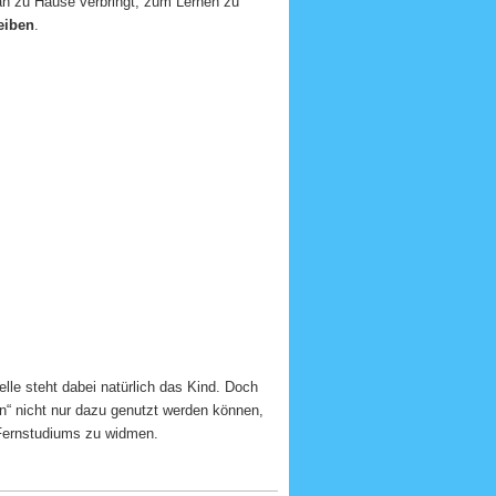
man zu Hause verbringt, zum Lernen zu
eiben
.
telle steht dabei natürlich das Kind. Doch
n“ nicht nur dazu genutzt werden können,
 Fernstudiums zu widmen.