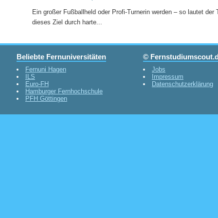
Ein großer Fußballheld oder Profi-Turnerin werden – so lautet de
dieses Ziel durch harte...
Beliebte Fernuniversitäten
© Fernstudiumscout.
Fernuni Hagen
Jobs
ILS
Impressum
Euro-FH
Datenschutzerklärung
Hamburger Fernhochschule
PFH Göttingen