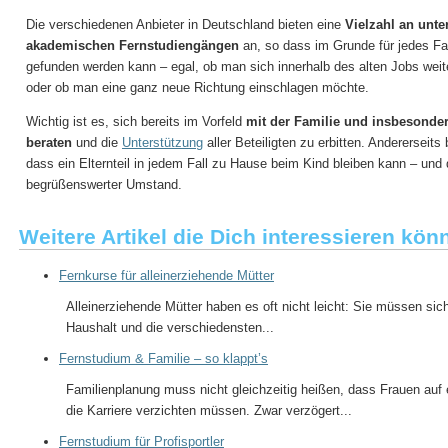
Die verschiedenen Anbieter in Deutschland bieten eine
Vielzahl an unt
akademischen Fernstudiengängen
an, so dass im Grunde für jedes F
gefunden werden kann – egal, ob man sich innerhalb des alten Jobs weite
oder ob man eine ganz neue Richtung einschlagen möchte.
Wichtig ist es, sich bereits im Vorfeld
mit der Familie und insbesonde
beraten
und die
Unterstützung
aller Beteiligten zu erbitten. Andererseits
dass ein Elternteil in jedem Fall zu Hause beim Kind bleiben kann – und d
begrüßenswerter Umstand.
Weitere Artikel die Dich interessieren kön
Fernkurse für alleinerziehende Mütter
Alleinerziehende Mütter haben es oft nicht leicht: Sie müssen sic
Haushalt und die verschiedensten...
Fernstudium & Familie – so klappt’s
Familienplanung muss nicht gleichzeitig heißen, dass Frauen auf
die Karriere verzichten müssen. Zwar verzögert...
Fernstudium für Profisportler