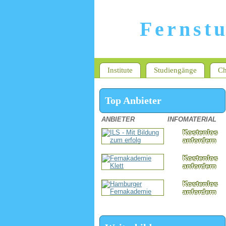
Fernst
Institute
Studiengänge
Ch
Top Anbieter
ANBIETER
INFOMATERIAL
Kostenlos
anfordern
Kostenlos
anfordern
Kostenlos
anfordern