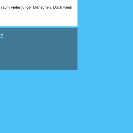
r Traum vieler junger Menschen. Doch wenn
de