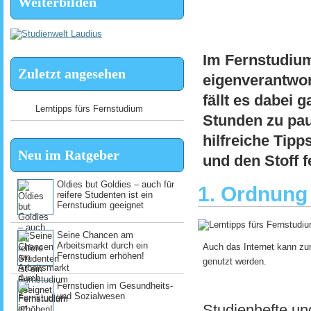
Weiterbilden
Im Fernstudium
Zuletzt angesehen
eigenverantwor
fällt es dabei 
Lerntipps fürs Fernstudium
Stunden zu pau
hilfreiche Tip
Neu im Ratgeber
und den Stoff f
Oldies but Goldies – auch für
1. Ordnung
reifere Studenten ist ein
Fernstudium geeignet
Seine Chancen am
Arbeitsmarkt durch ein
Auch das Internet kann zur
Fernstudium erhöhen!
genutzt werden.
Fernstudien im Gesundheits-
und Sozialwesen
Studienhefte un