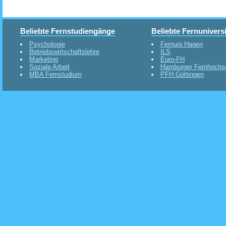
Beliebte Fernstudiengänge
Beliebte Fernunivers
Psychologie
Fernuni Hagen
Betriebswirtschaftslehre
ILS
Marketing
Euro-FH
Soziale Arbeit
Hamburger Fernhochs
MBA Fernstudium
PFH Göttingen