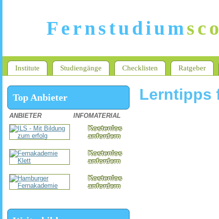
Fernstudium
sc
Institute
Studiengänge
Checklisten
Ratgeber
Lerntipps 
Top Anbieter
ANBIETER
INFOMATERIAL
Kostenlos
anfordern
Kostenlos
anfordern
Kostenlos
anfordern