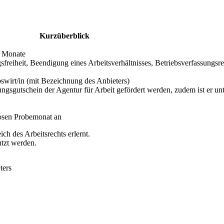
Kurzüberblick
hs Monate
gsfreiheit, Beendigung eines Arbeitsverhältnisses, Betriebsverfassungs
bswirt/in (mit Bezeichnung des Anbieters)
ngsgutschein der Agentur für Arbeit gefördert werden, zudem ist er unt
losen Probemonat an
ch des Arbeitsrechts erlernt.
utzt werden.
ters