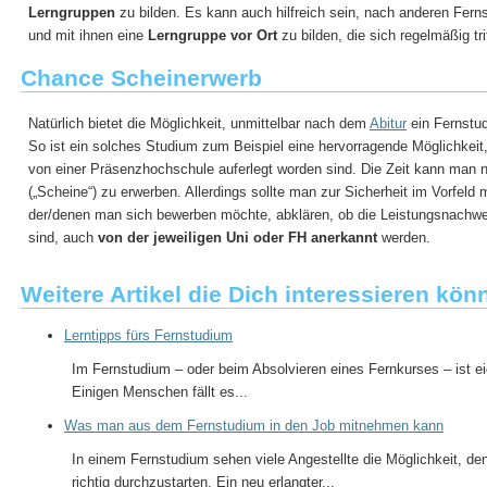
Lerngruppen
zu bilden. Es kann auch hilfreich sein, nach anderen Fern
und mit ihnen eine
Lerngruppe vor Ort
zu bilden, die sich regelmäßig trif
Chance Scheinerwerb
Natürlich bietet die Möglichkeit, unmittelbar nach dem
Abitur
ein Fernstu
So ist ein solches Studium zum Beispiel eine hervorragende Möglichkeit
von einer Präsenzhochschule auferlegt worden sind. Die Zeit kann man n
(„Scheine“) zu erwerben. Allerdings sollte man zur Sicherheit im Vorfeld
der/denen man sich bewerben möchte, abklären, ob die Leistungsnachwei
sind, auch
von der jeweiligen Uni oder FH anerkannt
werden.
Weitere Artikel die Dich interessieren kön
Lerntipps fürs Fernstudium
Im Fernstudium – oder beim Absolvieren eines Fernkurses – ist e
Einigen Menschen fällt es...
Was man aus dem Fernstudium in den Job mitnehmen kann
In einem Fernstudium sehen viele Angestellte die Möglichkeit, d
richtig durchzustarten. Ein neu erlangter...