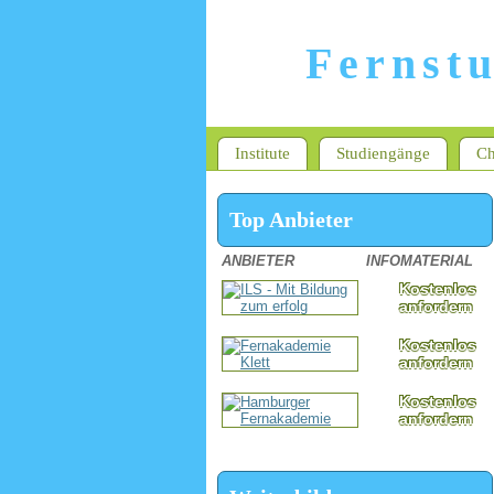
Fernst
Institute
Studiengänge
Ch
Top Anbieter
ANBIETER
INFOMATERIAL
Kostenlos
anfordern
Kostenlos
anfordern
Kostenlos
anfordern